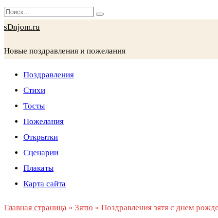
Перейти
Search
к
for:
sDnjom.ru
содержанию
Новые поздравления и пожелания
Поздравления
Стихи
Тосты
Пожелания
Открытки
Сценарии
Плакаты
Карта сайта
Главная страница
»
Зятю
»
Поздравления зятя с днем рожд