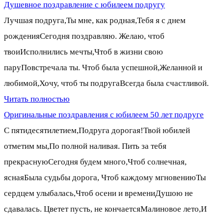
Душевное поздравление с юбилеем подругу
Лучшая подруга,Ты мне, как родная,Тебя я с днем
рожденияСегодня поздравляю. Желаю, чтоб
твоиИсполнились мечты,Чтоб в жизни свою
паруПовстречала ты. Чтоб была успешной,Желанной и
любимой,Хочу, чтоб ты подругаВсегда была счастливой.
Читать полностью
Оригинальные поздравления с юбилеем 50 лет подруге
С пятидесятилетием,Подруга дорогая!Твой юбилей
отметим мы,По полной наливая. Пить за тебя
прекраснуюСегодня будем много,Чтоб солнечная,
яснаяБыла судьбы дорога, Чтоб каждому мгновениюТы
сердцем улыбалась,Чтоб осени и времениДушою не
сдавалась. Цветет пусть, не кончаетсяМалиновое лето,И