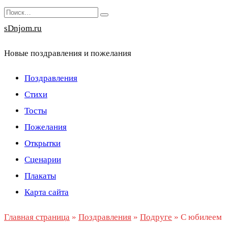
Перейти
Search
к
for:
sDnjom.ru
содержанию
Новые поздравления и пожелания
Поздравления
Стихи
Тосты
Пожелания
Открытки
Сценарии
Плакаты
Карта сайта
Главная страница
»
Поздравления
»
Подруге
»
С юбилеем