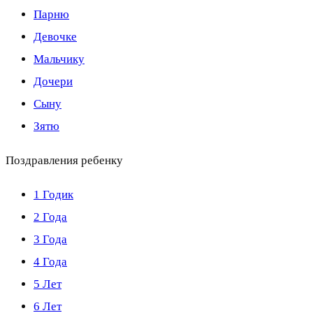
Парню
Девочке
Мальчику
Дочери
Сыну
Зятю
Поздравления ребенку
1 Годик
2 Года
3 Года
4 Года
5 Лет
6 Лет