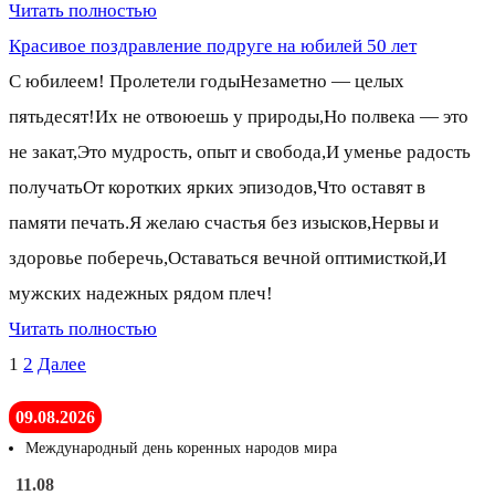
Читать полностью
Красивое поздравление подруге на юбилей 50 лет
С юбилеем! Пролетели годыНезаметно — целых
пятьдесят!Их не отвоюешь у природы,Но полвека — это
не закат,Это мудрость, опыт и свобода,И уменье радость
получатьОт коротких ярких эпизодов,Что оставят в
памяти печать.Я желаю счастья без изысков,Нервы и
здоровье поберечь,Оставаться вечной оптимисткой,И
мужских надежных рядом плеч!
Читать полностью
Пагинация
1
2
Далее
записей
09.08.2026
Международный день коренных народов мира
11.08