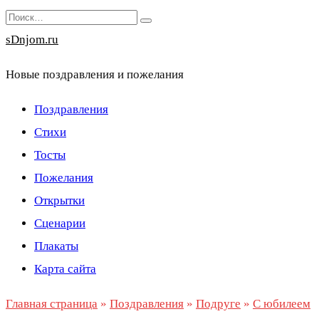
Перейти
Search
к
for:
sDnjom.ru
содержанию
Новые поздравления и пожелания
Поздравления
Стихи
Тосты
Пожелания
Открытки
Сценарии
Плакаты
Карта сайта
Главная страница
»
Поздравления
»
Подруге
»
С юбилеем