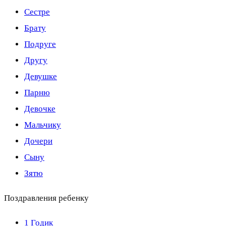
Сестре
Брату
Подруге
Другу
Девушке
Парню
Девочке
Мальчику
Дочери
Сыну
Зятю
Поздравления ребенку
1 Годик