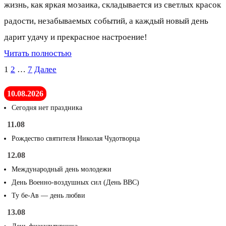
жизнь, как яркая мозаика, складывается из светлых красок
радости, незабываемых событий, а каждый новый день
дарит удачу и прекрасное настроение!
Читать полностью
Пагинация
1
2
…
7
Далее
записей
10.08.2026
Сегодня нет праздника
11.08
Рождество святителя Николая Чудотворца
12.08
Международный день молодежи
День Военно-воздушных сил (День ВВС)
Ту бе-Ав — день любви
13.08