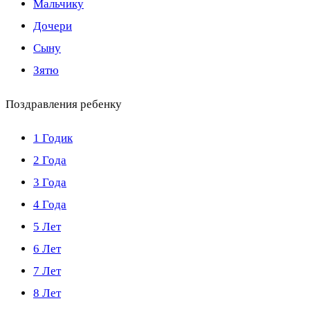
Мальчику
Дочери
Сыну
Зятю
Поздравления ребенку
1 Годик
2 Года
3 Года
4 Года
5 Лет
6 Лет
7 Лет
8 Лет