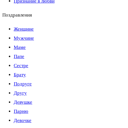
Признание в любви
Поздравления
Женщине
Мужчине
Маме
Папе
Сестре
Брату
Подруге
Другу
Девушке
Парню
Девочке