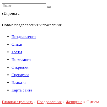
Перейти
Search
к
for:
sDnjom.ru
содержанию
Новые поздравления и пожелания
Поздравления
Стихи
Тосты
Пожелания
Открытки
Сценарии
Плакаты
Карта сайта
Главная страница
»
Поздравления
»
Женщине
»
С днем