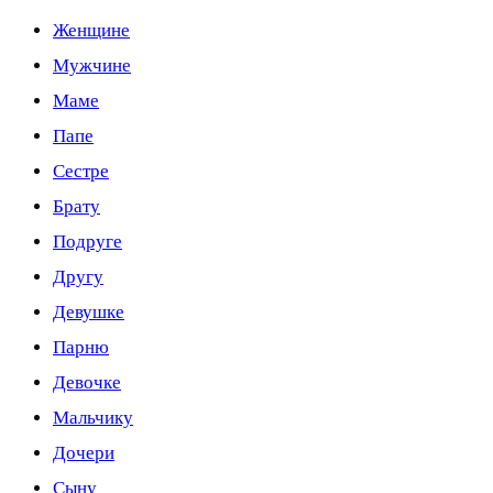
Женщине
Мужчине
Маме
Папе
Сестре
Брату
Подруге
Другу
Девушке
Парню
Девочке
Мальчику
Дочери
Сыну