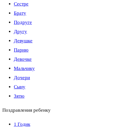
Сестре
Брату
Подруге
Другу
Девушке
Парню
Девочке
Мальчику
Дочери
Сыну
Зятю
Поздравления ребенку
1 Годик