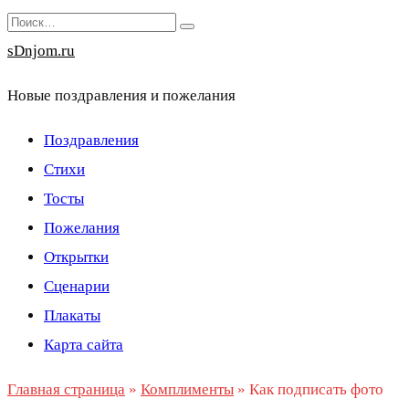
Перейти
Search
к
for:
sDnjom.ru
содержанию
Новые поздравления и пожелания
Поздравления
Стихи
Тосты
Пожелания
Открытки
Сценарии
Плакаты
Карта сайта
Главная страница
»
Комплименты
»
Как подписать фото