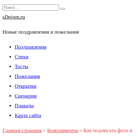
Перейти
Search
к
for:
sDnjom.ru
содержанию
Новые поздравления и пожелания
Поздравления
Стихи
Тосты
Пожелания
Открытки
Сценарии
Плакаты
Карта сайта
Главная страница
»
Комплименты
»
Как подписать фото в