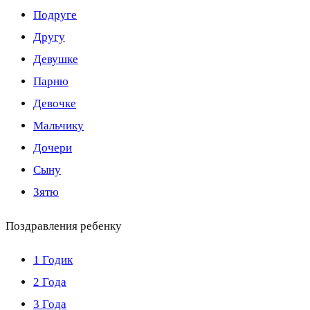
Подруге
Другу
Девушке
Парню
Девочке
Мальчику
Дочери
Сыну
Зятю
Поздравления ребенку
1 Годик
2 Года
3 Года