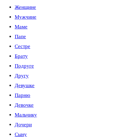
Женщине
Мужчине
Маме
Папе
Сестре
Брату
Подруге
Другу
Девушке
Парню
Девочке
Мальчику
Дочери
Сыну