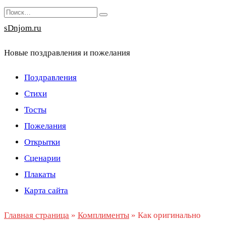
Перейти
Search
к
for:
sDnjom.ru
содержанию
Новые поздравления и пожелания
Поздравления
Стихи
Тосты
Пожелания
Открытки
Сценарии
Плакаты
Карта сайта
Главная страница
»
Комплименты
»
Как оригинально