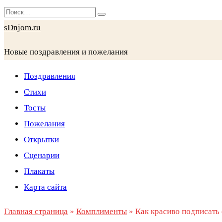
Перейти
Search
к
for:
sDnjom.ru
содержанию
Новые поздравления и пожелания
Поздравления
Стихи
Тосты
Пожелания
Открытки
Сценарии
Плакаты
Карта сайта
Главная страница
»
Комплименты
»
Как красиво подписать