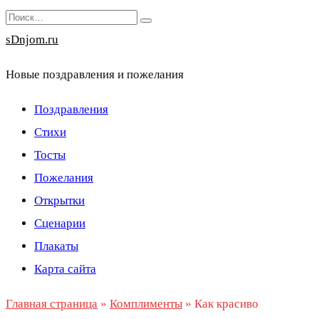
Перейти
Search
к
for:
sDnjom.ru
содержанию
Новые поздравления и пожелания
Поздравления
Стихи
Тосты
Пожелания
Открытки
Сценарии
Плакаты
Карта сайта
Главная страница
»
Комплименты
»
Как красиво