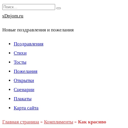
Перейти
Search
к
for:
sDnjom.ru
содержанию
Новые поздравления и пожелания
Поздравления
Стихи
Тосты
Пожелания
Открытки
Сценарии
Плакаты
Карта сайта
Главная страница
»
Комплименты
»
Как красиво