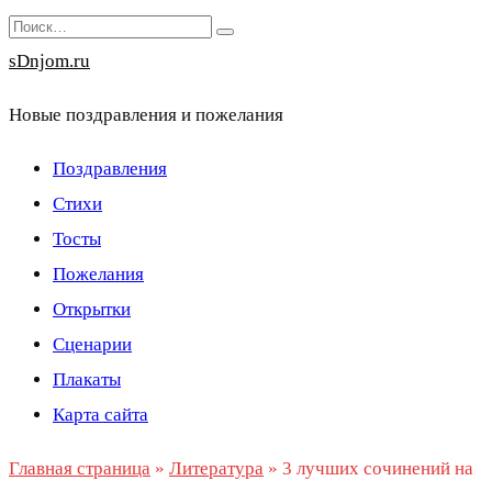
Перейти
Search
к
for:
sDnjom.ru
содержанию
Новые поздравления и пожелания
Поздравления
Стихи
Тосты
Пожелания
Открытки
Сценарии
Плакаты
Карта сайта
Главная страница
»
Литература
»
3 лучших сочинений на