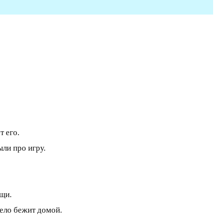
т его.
ли про игру.
ощи.
ело бежит домой.