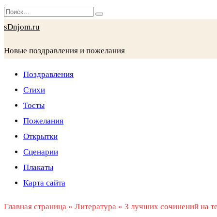
Перейти
Search
к
for:
sDnjom.ru
содержанию
Новые поздравления и пожелания
Поздравления
Стихи
Тосты
Пожелания
Открытки
Сценарии
Плакаты
Карта сайта
Главная страница
»
Литература
»
3 лучших сочинений на 