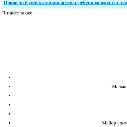
Проведите увлекательно время с ребенком вместе с те
Читайте также
Малыш 
Майор снима