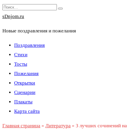
Перейти
Search
к
for:
sDnjom.ru
содержанию
Новые поздравления и пожелания
Поздравления
Стихи
Тосты
Пожелания
Открытки
Сценарии
Плакаты
Карта сайта
Главная страница
»
Литература
»
3 лучших сочинений на