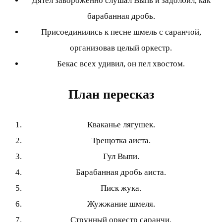
Дятел завороженно слушал Выпь и задолбил, как
барабанная дробь.
Присоединились к песне шмель с саранчой,
организовав целый оркестр.
Бекас всех удивил, он пел хвостом.
План пересказ
Кваканье лягушек.
Трещотка аиста.
Гул Выпи.
Барабанная дробь аиста.
Писк жука.
Жужжание шмеля.
Струнный оркестр саранчи.