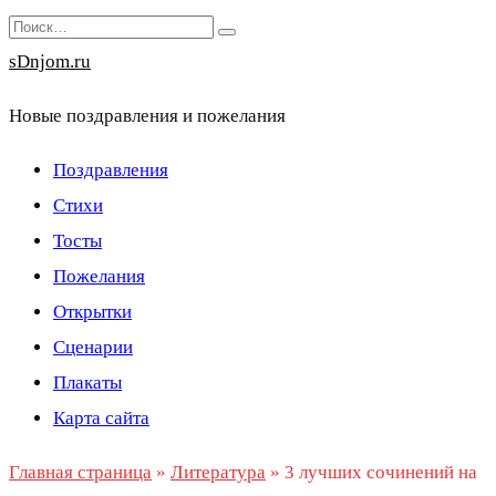
Перейти
Search
к
for:
sDnjom.ru
содержанию
Новые поздравления и пожелания
Поздравления
Стихи
Тосты
Пожелания
Открытки
Сценарии
Плакаты
Карта сайта
Главная страница
»
Литература
»
3 лучших сочинений на