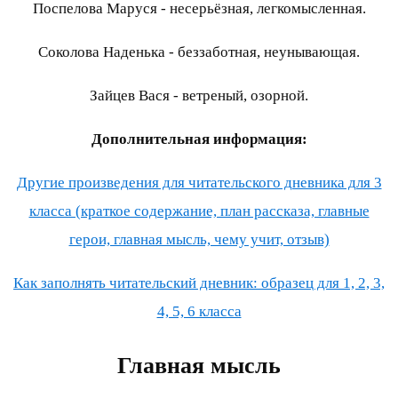
Поспелова Маруся - несерьёзная, легкомысленная.
Соколова Наденька - беззаботная, неунывающая.
Зайцев Вася - ветреный, озорной.
Дополнительная информация:
Другие произведения для читательского дневника для 3
класса (краткое содержание, план рассказа, главные
герои, главная мысль, чему учит, отзыв)
Как заполнять читательский дневник: образец для 1, 2, 3,
4, 5, 6 класса
Главная мысль