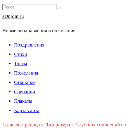
Перейти
Search
к
for:
sDnjom.ru
содержанию
Новые поздравления и пожелания
Поздравления
Стихи
Тосты
Пожелания
Открытки
Сценарии
Плакаты
Карта сайта
Главная страница
»
Литература
»
3 лучших сочинений на