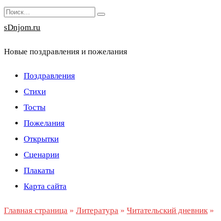
Перейти
Search
к
for:
sDnjom.ru
содержанию
Новые поздравления и пожелания
Поздравления
Стихи
Тосты
Пожелания
Открытки
Сценарии
Плакаты
Карта сайта
Главная страница
»
Литература
»
Читательский дневник
»