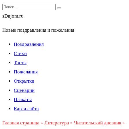
Перейти
Search
к
for:
sDnjom.ru
содержанию
Новые поздравления и пожелания
Поздравления
Стихи
Тосты
Пожелания
Открытки
Сценарии
Плакаты
Карта сайта
Главная страница
»
Литература
»
Читательский дневник
»