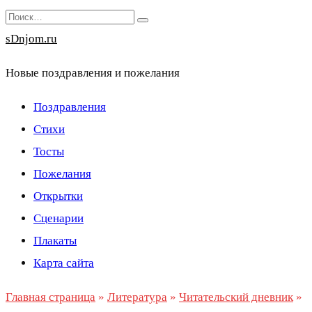
Перейти
Search
к
for:
sDnjom.ru
содержанию
Новые поздравления и пожелания
Поздравления
Стихи
Тосты
Пожелания
Открытки
Сценарии
Плакаты
Карта сайта
Главная страница
»
Литература
»
Читательский дневник
»