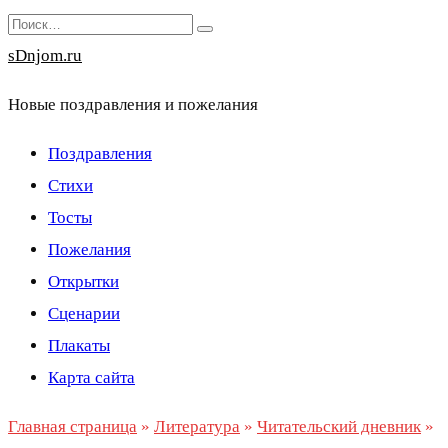
Перейти
Search
к
for:
sDnjom.ru
содержанию
Новые поздравления и пожелания
Поздравления
Стихи
Тосты
Пожелания
Открытки
Сценарии
Плакаты
Карта сайта
Главная страница
»
Литература
»
Читательский дневник
»