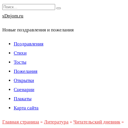
Перейти
Search
к
for:
sDnjom.ru
содержанию
Новые поздравления и пожелания
Поздравления
Стихи
Тосты
Пожелания
Открытки
Сценарии
Плакаты
Карта сайта
Главная страница
»
Литература
»
Читательский дневник
»