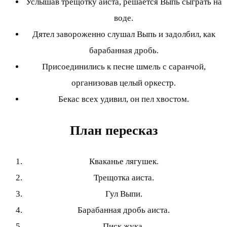
Услышав трещотку аиста, решается Выпь сыграть на
воде.
Дятел завороженно слушал Выпь и задолбил, как
барабанная дробь.
Присоединились к песне шмель с саранчой,
организовав целый оркестр.
Бекас всех удивил, он пел хвостом.
План пересказ
Кваканье лягушек.
Трещотка аиста.
Гул Выпи.
Барабанная дробь аиста.
Писк жука.