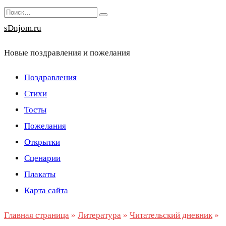
Перейти
Search
к
for:
sDnjom.ru
содержанию
Новые поздравления и пожелания
Поздравления
Стихи
Тосты
Пожелания
Открытки
Сценарии
Плакаты
Карта сайта
Главная страница
»
Литература
»
Читательский дневник
»