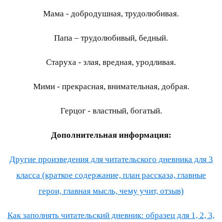
Мама - добродушная, трудолюбивая.
Папа – трудолюбивый, бедный.
Старуха - злая, вредная, уродливая.
Мими - прекрасная, внимательная, добрая.
Герцог - властный, богатый.
Дополнительная информация:
Другие произведения для читательского дневника для 3
класса (краткое содержание, план рассказа, главные
герои, главная мысль, чему учит, отзыв)
Как заполнять читательский дневник: образец для 1, 2, 3,