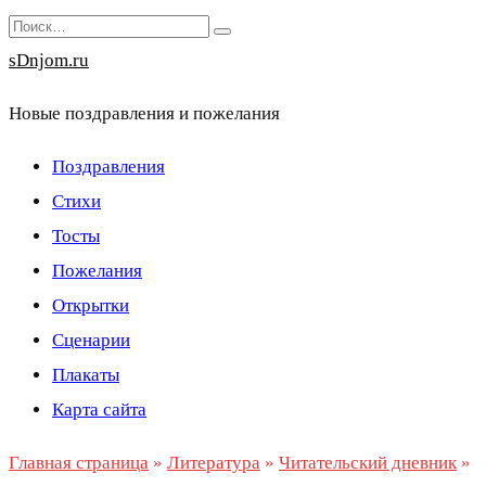
Перейти
Search
к
for:
sDnjom.ru
содержанию
Новые поздравления и пожелания
Поздравления
Стихи
Тосты
Пожелания
Открытки
Сценарии
Плакаты
Карта сайта
Главная страница
»
Литература
»
Читательский дневник
»