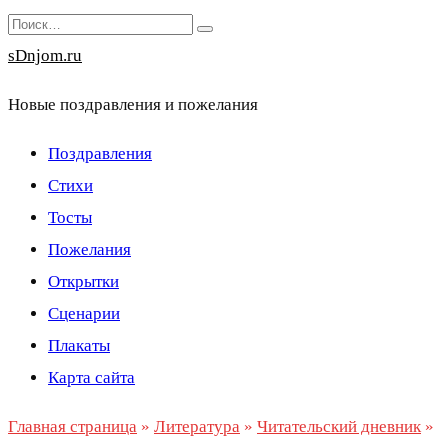
Перейти
Search
к
for:
sDnjom.ru
содержанию
Новые поздравления и пожелания
Поздравления
Стихи
Тосты
Пожелания
Открытки
Сценарии
Плакаты
Карта сайта
Главная страница
»
Литература
»
Читательский дневник
»