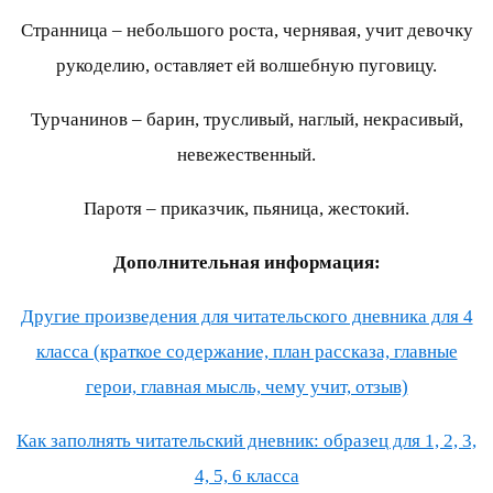
Странница – небольшого роста, чернявая, учит девочку
рукоделию, оставляет ей волшебную пуговицу.
Турчанинов – барин, трусливый, наглый, некрасивый,
невежественный.
Паротя – приказчик, пьяница, жестокий.
Дополнительная информация:
Другие произведения для читательского дневника для 4
класса (краткое содержание, план рассказа, главные
герои, главная мысль, чему учит, отзыв)
Как заполнять читательский дневник: образец для 1, 2, 3,
4, 5, 6 класса