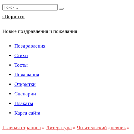
Перейти
Search
к
for:
sDnjom.ru
содержанию
Новые поздравления и пожелания
Поздравления
Стихи
Тосты
Пожелания
Открытки
Сценарии
Плакаты
Карта сайта
Главная страница
»
Литература
»
Читательский дневник
»