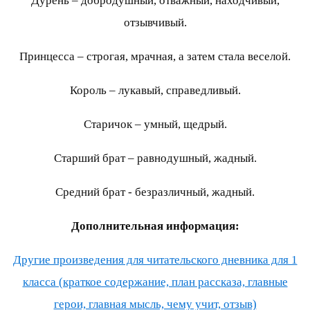
Дурень – добродушный, отважный, находчивый,
отзывчивый.
Принцесса – строгая, мрачная, а затем стала веселой.
Король – лукавый, справедливый.
Старичок – умный, щедрый.
Старший брат – равнодушный, жадный.
Средний брат - безразличный, жадный.
Дополнительная информация:
Другие произведения для читательского дневника для 1
класса (краткое содержание, план рассказа, главные
герои, главная мысль, чему учит, отзыв)