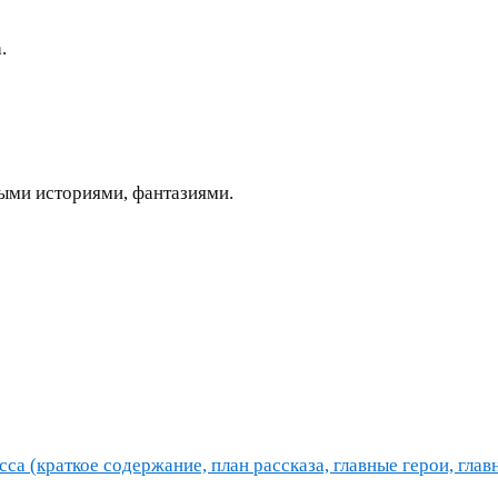
.
ыми историями, фантазиями.
са (краткое содержание, план рассказа, главные герои, глав