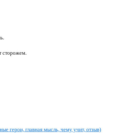
ь.
т сторожем.
ные герои, главная мысль, чему учит, отзыв)