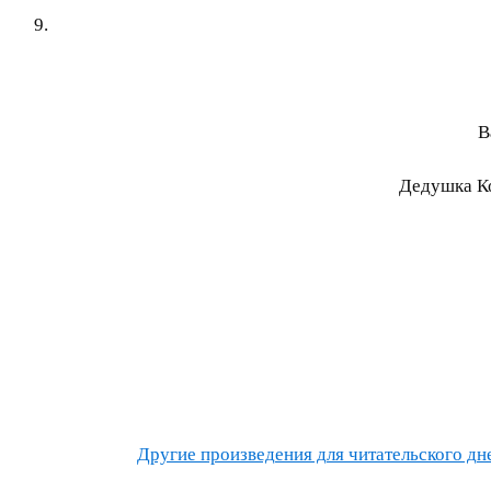
В
Дедушка Ко
Другие произведения для читательского днев