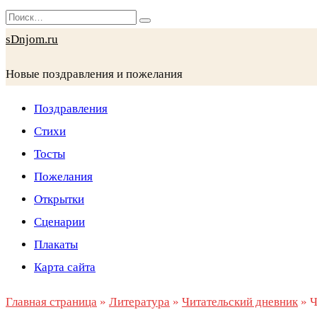
Перейти
Search
к
for:
sDnjom.ru
содержанию
Новые поздравления и пожелания
Поздравления
Стихи
Тосты
Пожелания
Открытки
Сценарии
Плакаты
Карта сайта
Главная страница
»
Литература
»
Читательский дневник
»
Ч