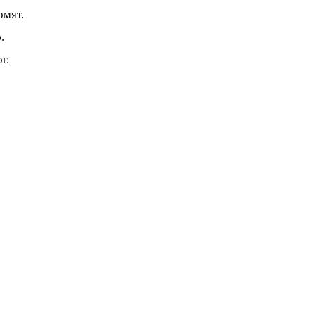
рмят.
.
г.