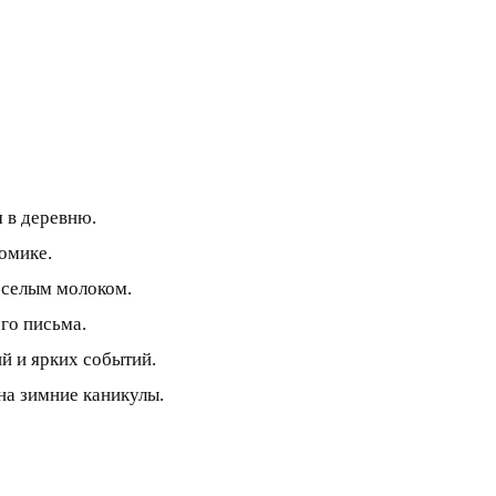
м в деревню.
омике.
еселым молоком.
го письма.
й и ярких событий.
на зимние каникулы.