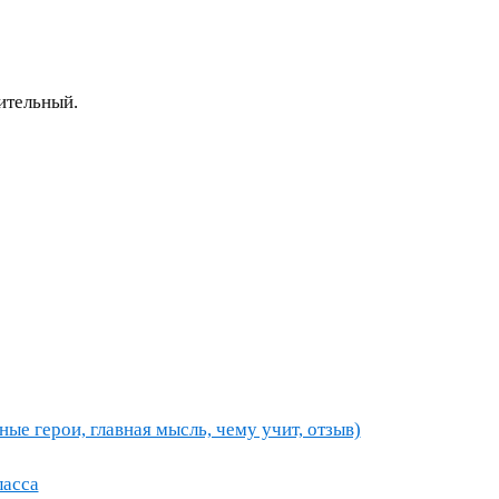
ительный.
ные герои, главная мысль, чему учит, отзыв)
ласса