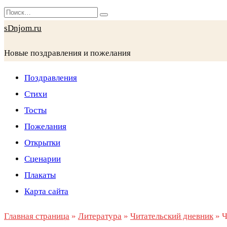
Перейти
Search
к
for:
sDnjom.ru
содержанию
Новые поздравления и пожелания
Поздравления
Стихи
Тосты
Пожелания
Открытки
Сценарии
Плакаты
Карта сайта
Главная страница
»
Литература
»
Читательский дневник
»
Ч