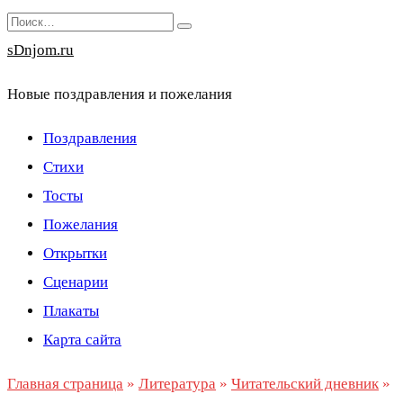
Перейти
Search
к
for:
sDnjom.ru
содержанию
Новые поздравления и пожелания
Поздравления
Стихи
Тосты
Пожелания
Открытки
Сценарии
Плакаты
Карта сайта
Главная страница
»
Литература
»
Читательский дневник
»