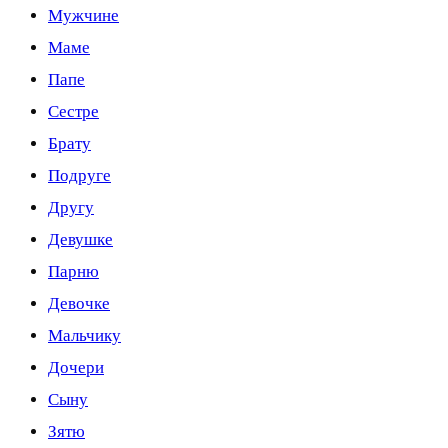
Мужчине
Маме
Папе
Сестре
Брату
Подруге
Другу
Девушке
Парню
Девочке
Мальчику
Дочери
Сыну
Зятю