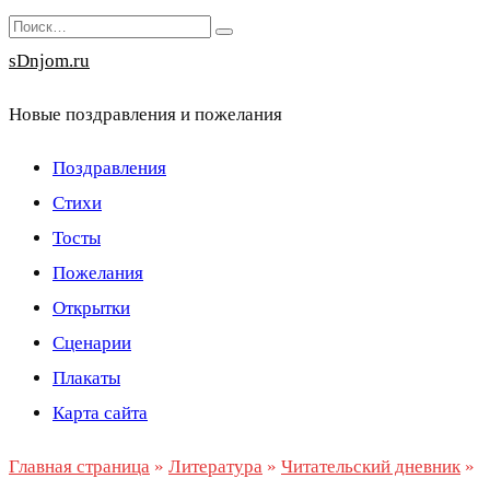
Перейти
Search
к
for:
sDnjom.ru
содержанию
Новые поздравления и пожелания
Поздравления
Стихи
Тосты
Пожелания
Открытки
Сценарии
Плакаты
Карта сайта
Главная страница
»
Литература
»
Читательский дневник
»