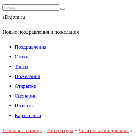
Перейти
Search
к
for:
sDnjom.ru
содержанию
Новые поздравления и пожелания
Поздравления
Стихи
Тосты
Пожелания
Открытки
Сценарии
Плакаты
Карта сайта
Главная страница
»
Литература
»
Читательский дневник
»