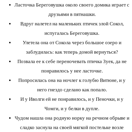
Ласточка Береговушка около своего домика играет с
друзьями в пятнашки.
Вдруг налетел на маленьких птичек злой Сокол,
испугалась Береговушка.
Улетела она от Сокола через большое озеро и
заблудилась: как теперь домой вернуться?
Позвала ее к себе переночевать птичка Зуек, да не
понравилось у нее ласточке.
Попросилась она на ночлег к голубю Витюне, и у
него гнездо сделано как попало.
И у Иволги ей не понравилось, и у Пеночки, и у
Чомги, и у белки в дупле.
Чудом нашла она родную норку на речном обрыве и
сладко заснула на своей мягкой постельке возле