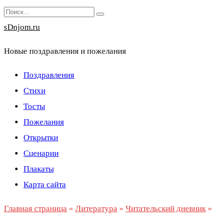
Перейти
Search
к
for:
sDnjom.ru
содержанию
Новые поздравления и пожелания
Поздравления
Стихи
Тосты
Пожелания
Открытки
Сценарии
Плакаты
Карта сайта
Главная страница
»
Литература
»
Читательский дневник
»