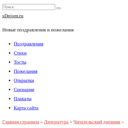
Перейти
Search
к
for:
sDnjom.ru
содержанию
Новые поздравления и пожелания
Поздравления
Стихи
Тосты
Пожелания
Открытки
Сценарии
Плакаты
Карта сайта
Главная страница
»
Литература
»
Читательский дневник
»