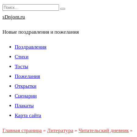
Перейти
Search
к
for:
sDnjom.ru
содержанию
Новые поздравления и пожелания
Поздравления
Стихи
Тосты
Пожелания
Открытки
Сценарии
Плакаты
Карта сайта
Главная страница
»
Литература
»
Читательский дневник
»