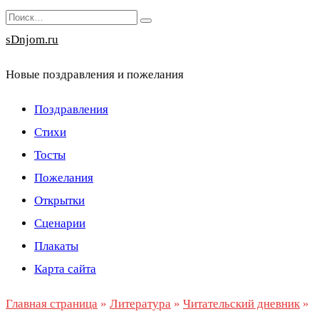
Перейти
Search
к
for:
sDnjom.ru
содержанию
Новые поздравления и пожелания
Поздравления
Стихи
Тосты
Пожелания
Открытки
Сценарии
Плакаты
Карта сайта
Главная страница
»
Литература
»
Читательский дневник
»