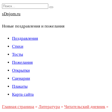
Перейти
Search
к
for:
sDnjom.ru
содержанию
Новые поздравления и пожелания
Поздравления
Стихи
Тосты
Пожелания
Открытки
Сценарии
Плакаты
Карта сайта
Главная страница
»
Литература
»
Читательский дневник
»