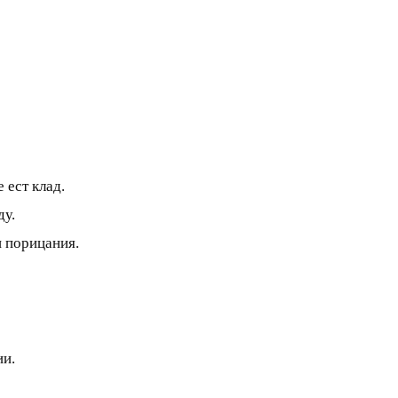
 ест клад.
ду.
и порицания.
ии.