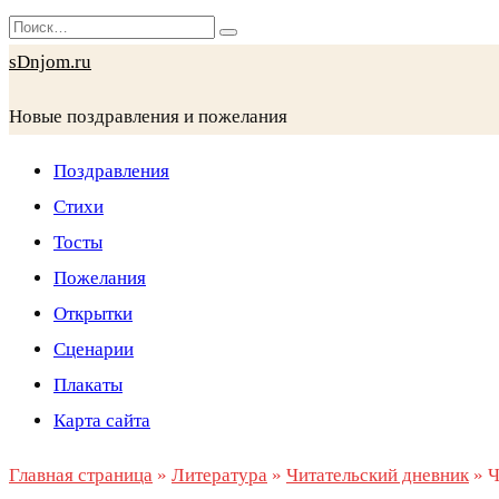
Перейти
Search
к
for:
sDnjom.ru
содержанию
Новые поздравления и пожелания
Поздравления
Стихи
Тосты
Пожелания
Открытки
Сценарии
Плакаты
Карта сайта
Главная страница
»
Литература
»
Читательский дневник
»
Ч