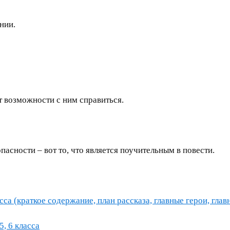
нии.
т возможности с ним справиться.
асности – вот то, что является поучительным в повести.
са (краткое содержание, план рассказа, главные герои, глав
5, 6 класса