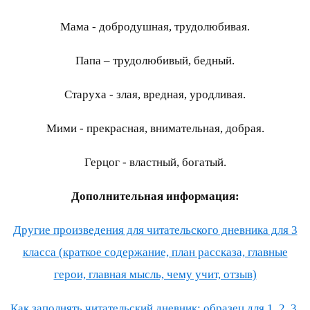
Мама - добродушная, трудолюбивая.
Папа – трудолюбивый, бедный.
Старуха - злая, вредная, уродливая.
Мими - прекрасная, внимательная, добрая.
Герцог - властный, богатый.
Дополнительная информация:
Другие произведения для читательского дневника для 3
класса (краткое содержание, план рассказа, главные
герои, главная мысль, чему учит, отзыв)
Как заполнять читательский дневник: образец для 1, 2, 3,