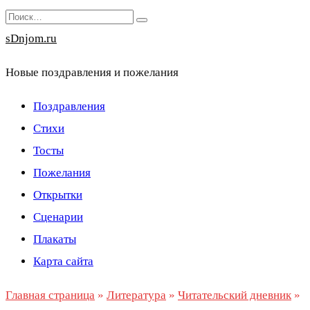
Перейти
Search
к
for:
sDnjom.ru
содержанию
Новые поздравления и пожелания
Поздравления
Стихи
Тосты
Пожелания
Открытки
Сценарии
Плакаты
Карта сайта
Главная страница
»
Литература
»
Читательский дневник
»