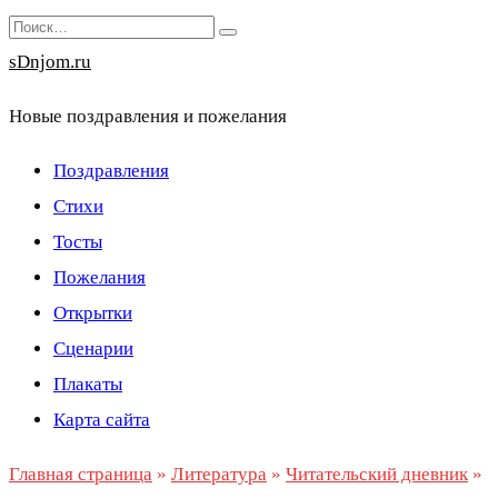
Перейти
Search
к
for:
sDnjom.ru
содержанию
Новые поздравления и пожелания
Поздравления
Стихи
Тосты
Пожелания
Открытки
Сценарии
Плакаты
Карта сайта
Главная страница
»
Литература
»
Читательский дневник
»