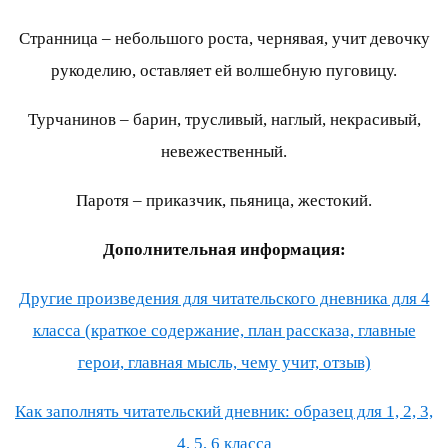
Странница – небольшого роста, чернявая, учит девочку
рукоделию, оставляет ей волшебную пуговицу.
Турчанинов – барин, трусливый, наглый, некрасивый,
невежественный.
Паротя – приказчик, пьяница, жестокий.
Дополнительная информация:
Другие произведения для читательского дневника для 4
класса (краткое содержание, план рассказа, главные
герои, главная мысль, чему учит, отзыв)
Как заполнять читательский дневник: образец для 1, 2, 3,
4, 5, 6 класса