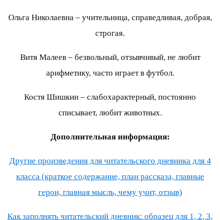
Ольга Николаевна – учительница, справедливая, добрая,
строгая.
Витя Малеев – безвольный, отзывчивый, не любит
арифметику, часто играет в футбол.
Костя Шишкин – слабохарактерный, постоянно
списывает, любит животных.
Дополнительная информация:
Другие произведения для читательского дневника для 4
класса (краткое содержание, план рассказа, главные
герои, главная мысль, чему учит, отзыв)
Как заполнять читательский дневник: образец для 1, 2, 3,