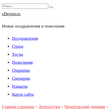
Перейти
Search
к
for:
sDnjom.ru
содержанию
Новые поздравления и пожелания
Поздравления
Стихи
Тосты
Пожелания
Открытки
Сценарии
Плакаты
Карта сайта
Главная страница
»
Литература
»
Читательский дневник
»