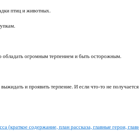
адки птиц и животных.
упкам.
но обладать огромным терпением и быть осторожным.
выжидать и проявить терпение. И если что-то не получаетс
са (краткое содержание, план рассказа, главные герои, глав