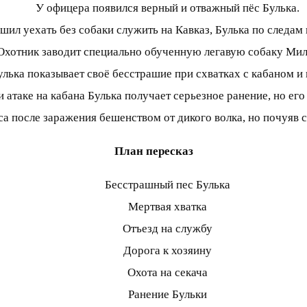
У офицера появился верный и отважный пёс Булька.
шил уехать без собаки служить на Кавказ, Булька по следам 
Охотник заводит специально обученную легавую собаку Мил
улька показывает своё бесстрашие при схватках с кабаном и 
 атаке на кабана Булька получает серьезное ранение, но его
а после заражения бешенством от дикого волка, но почуяв с
План пересказ
Бесстрашный пес Булька
Мертвая хватка
Отъезд на службу
Дорога к хозяину
Охота на секача
Ранение Бульки