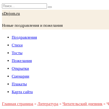
Перейти
Search
к
for:
sDnjom.ru
содержанию
Новые поздравления и пожелания
Поздравления
Стихи
Тосты
Пожелания
Открытки
Сценарии
Плакаты
Карта сайта
Главная страница
»
Литература
»
Читательский дневник
»
Ч