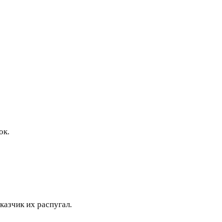
ок.
казчик их распугал.