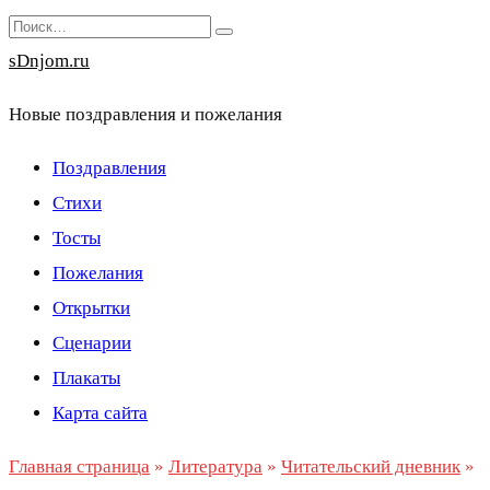
Перейти
Search
к
for:
sDnjom.ru
содержанию
Новые поздравления и пожелания
Поздравления
Стихи
Тосты
Пожелания
Открытки
Сценарии
Плакаты
Карта сайта
Главная страница
»
Литература
»
Читательский дневник
»