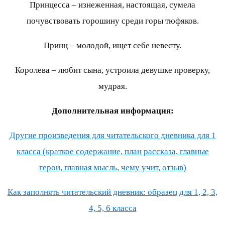
Принцесса – изнеженная, настоящая, сумела
почувствовать горошину среди горы тюфяков.
Принц – молодой, ищет себе невесту.
Королева – любит сына, устроила девушке проверку,
мудрая.
Дополнительная информация:
Другие произведения для читательского дневника для 1
класса (краткое содержание, план рассказа, главные
герои, главная мысль, чему учит, отзыв)
Как заполнять читательский дневник: образец для 1, 2, 3,
4, 5, 6 класса