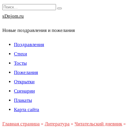
Перейти
Search
к
for:
sDnjom.ru
содержанию
Новые поздравления и пожелания
Поздравления
Стихи
Тосты
Пожелания
Открытки
Сценарии
Плакаты
Карта сайта
Главная страница
»
Литература
»
Читательский дневник
»