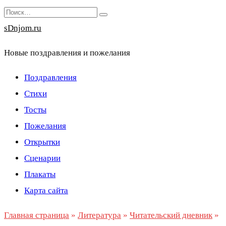
Перейти
Search
к
for:
sDnjom.ru
содержанию
Новые поздравления и пожелания
Поздравления
Стихи
Тосты
Пожелания
Открытки
Сценарии
Плакаты
Карта сайта
Главная страница
»
Литература
»
Читательский дневник
»