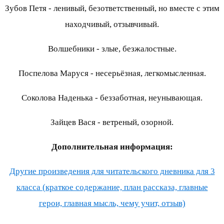
Зубов Петя - ленивый, безответственный, но вместе с этим
находчивый, отзывчивый.
Волшебники - злые, безжалостные.
Поспелова Маруся - несерьёзная, легкомысленная.
Соколова Наденька - беззаботная, неунывающая.
Зайцев Вася - ветреный, озорной.
Дополнительная информация:
Другие произведения для читательского дневника для 3
класса (краткое содержание, план рассказа, главные
герои, главная мысль, чему учит, отзыв)