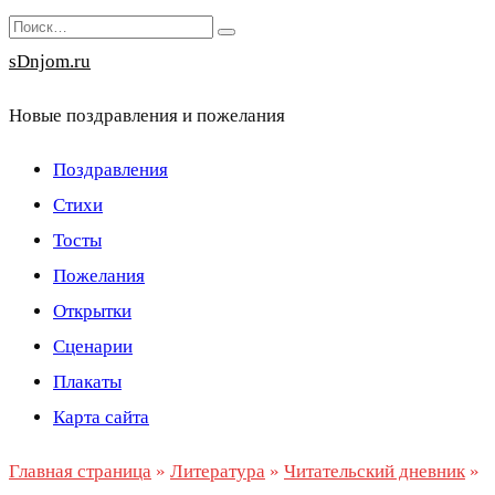
Перейти
Search
к
for:
sDnjom.ru
содержанию
Новые поздравления и пожелания
Поздравления
Стихи
Тосты
Пожелания
Открытки
Сценарии
Плакаты
Карта сайта
Главная страница
»
Литература
»
Читательский дневник
»