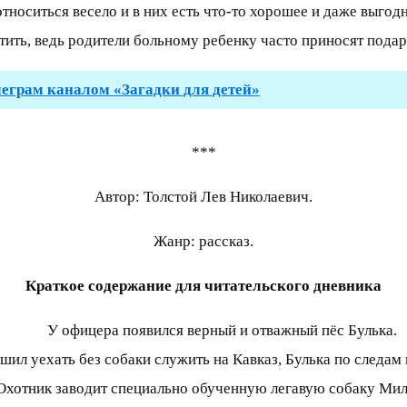
относиться весело и в них есть что-то хорошее и даже выгод
стить, ведь родители больному ребенку часто приносят пода
леграм каналом «Загадки для детей»
***
Автор: Толстой Лев Николаевич.
Жанр: рассказ.
Краткое содержание для читательского дневника
У офицера появился верный и отважный пёс Булька.
шил уехать без собаки служить на Кавказ, Булька по следам 
Охотник заводит специально обученную легавую собаку Мил