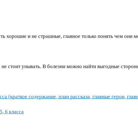
сть хорошие и не страшные, главное только понять чем они 
 не стоит унывать. В болезни можно найти выгодные сторон
са (краткое содержание, план рассказа, главные герои, глав
5, 6 класса