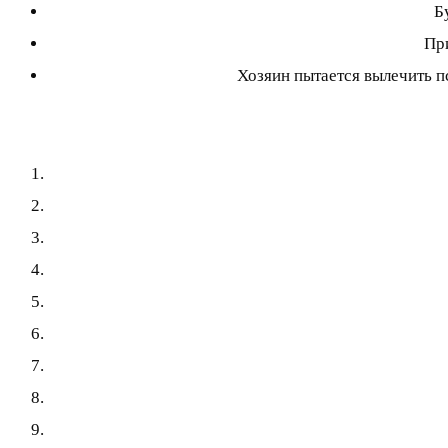
Б
При
Хозяин пытается вылечить пс