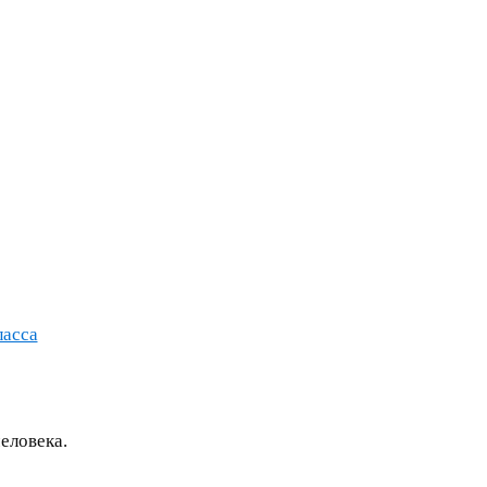
ласса
еловека.