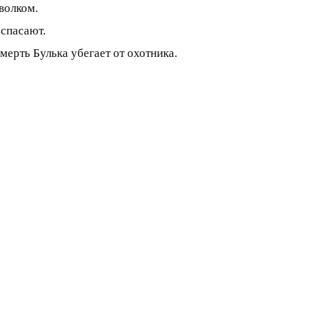
волком.
 спасают.
мерть Булька убегает от охотника.