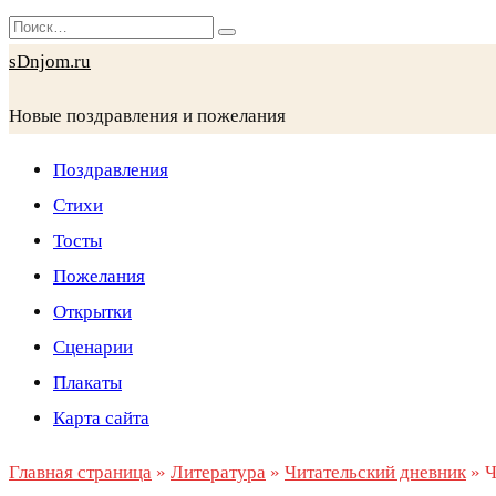
Перейти
Search
к
for:
sDnjom.ru
содержанию
Новые поздравления и пожелания
Поздравления
Стихи
Тосты
Пожелания
Открытки
Сценарии
Плакаты
Карта сайта
Главная страница
»
Литература
»
Читательский дневник
»
Ч