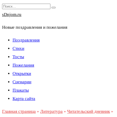
Перейти
Search
к
for:
sDnjom.ru
содержанию
Новые поздравления и пожелания
Поздравления
Стихи
Тосты
Пожелания
Открытки
Сценарии
Плакаты
Карта сайта
Главная страница
»
Литература
»
Читательский дневник
»