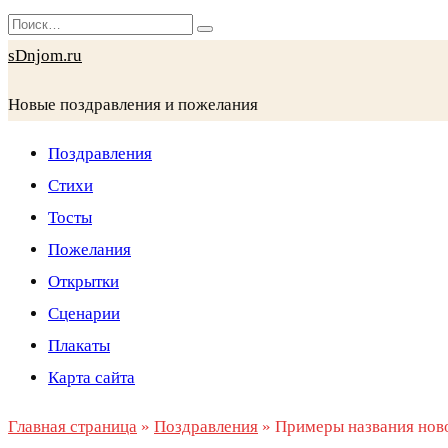
Перейти
Search
к
for:
sDnjom.ru
содержанию
Новые поздравления и пожелания
Поздравления
Стихи
Тосты
Пожелания
Открытки
Сценарии
Плакаты
Карта сайта
Главная страница
»
Поздравления
»
Примеры названия ново