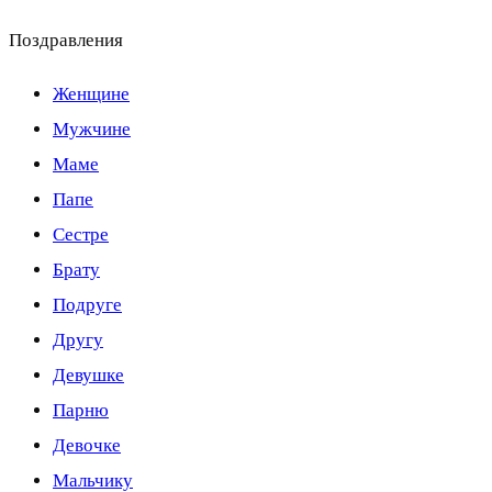
Поздравления
Женщине
Мужчине
Маме
Папе
Сестре
Брату
Подруге
Другу
Девушке
Парню
Девочке
Мальчику