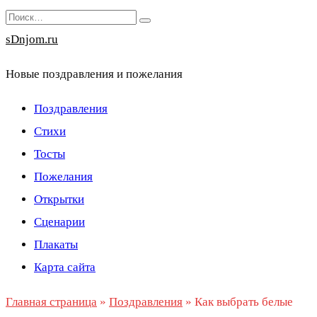
Перейти
Search
к
for:
sDnjom.ru
содержанию
Новые поздравления и пожелания
Поздравления
Стихи
Тосты
Пожелания
Открытки
Сценарии
Плакаты
Карта сайта
Главная страница
»
Поздравления
»
Как выбрать белые