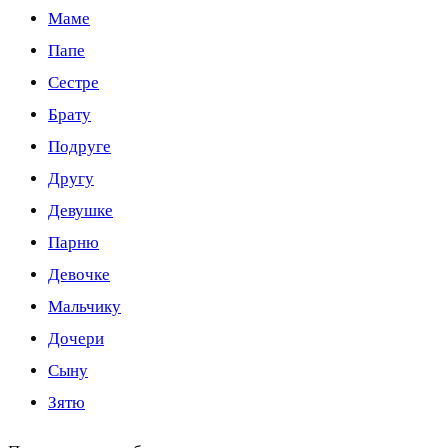
Маме
Папе
Сестре
Брату
Подруге
Другу
Девушке
Парню
Девочке
Мальчику
Дочери
Сыну
Зятю