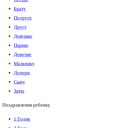
Брату
Подруге
Другу
Девушке
Парню
Девочке
Мальчику
Дочери
Сыну
Зятю
Поздравления ребенку
1 Годик