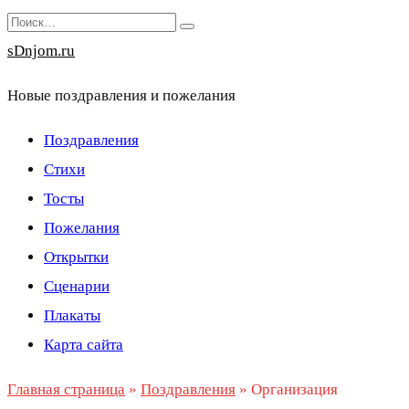
Перейти
Search
к
for:
sDnjom.ru
содержанию
Новые поздравления и пожелания
Поздравления
Стихи
Тосты
Пожелания
Открытки
Сценарии
Плакаты
Карта сайта
Главная страница
»
Поздравления
»
Организация